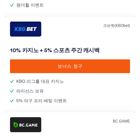
원더휠 이벤트
크보벳(KBObet)
10% 카지노 + 5% 스포츠 주간 캐시백
보너스 청구
KBO 리그를 대표 카지노
라이선스 보유
5% 야구 프리 배팅 이벤트
BC.GAME