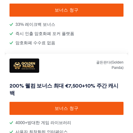
보너스 청구
33% 레이크백 보너스
즉시 인출 암호화폐 포커 플랫폼
암호화폐 수수료 없음
골든판다(Golden
Panda)
200% 웰컴 보너스 최대 €7,500+10% 주간 캐시
백
보너스 청구
4000+방대한 게임 라이브러리
사용자 최적화된 인터페이스