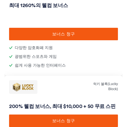
최대 1260%의 웰컴 보너스
보너스 청구
다양한 암호화폐 지원
광범위한 스포츠와 게임
쉽게 사용 가능한 인터페이스
럭키 블록(Lucky
Block)
200% 웰컴 보너스, 최대 $10,000 + 50 무료 스핀
보너스 청구