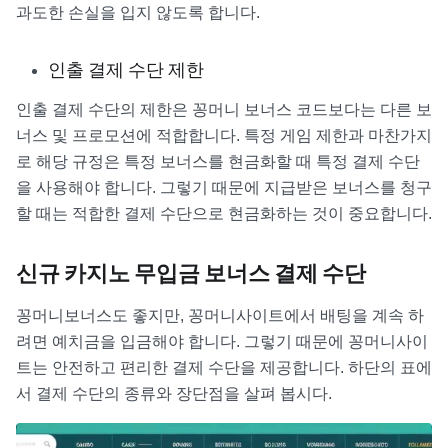
과도한 손실을 입지 않도록 합니다.
인출 결제 수단 제한
인출 결제 수단의 제한은 꽁머니 보너스 코드보다는 다른 보
너스 및 프로모션에 적합합니다. 특정 게임 제한과 마찬가지
로 해당 규정은 특정 보너스를 현금화할 때 특정 결제 수단
을 사용해야 합니다. 그렇기 때문에 지급받은 보너스를 청구
할 때는 적합한 결제 수단으로 현금화하는 것이 중요합니다.
신규 카지노 무입금 보너스
결제 수단
꽁머니보너스도 좋지만, 꽁머니사이트에서 배팅을 계속 하
려면 예치금을 입금해야 합니다. 그렇기 때문에 꽁머니사이
트는 안전하고 편리한 결제 수단을 제공합니다. 하단의 표에
서 결제 수단의 종류와 장단점을 살펴 봅시다.