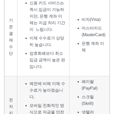
신용 카드 서비스는
즉시 입금이 가능하
지만, 은행 계좌 이
비자(Visa)
기
체는 지급 처리 기간
존
마스터카드
이 느립니다.
결
(MasterCard)
이체 수수료가 상당
제
은행 계좌 이
히 높습니다.
수
체
단
암호화폐보다 최소
입금 금액이 높은 편
입니다.
페이팔
예전에 비해 이체 수
(PayPal)
수료가 높아졌습니
다.
스크릴
전
(Skrill)
모바일 친화적인 방
자
식으로 자금을 안전
넷텔러
지