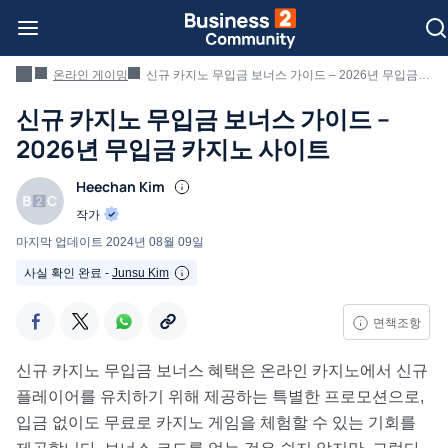
온라인 게이밍
신규 카지노 무입금 보너스 가이드 – 2026년 무입금 카지노 사이트
신규 카지노 무입금 보너스 가이드 –
2026년 무입금 카지노 사이트
Heechan Kim
작가
마지막 업데이트
2024년 08월 09일
사실 확인 완료 -
Junsu Kim
면책조항
신규 카지노 무입금 보너스 혜택은 온라인 카지노에서 신규
플레이어를 유치하기 위해 제공하는 특별한 프로모션으로,
입금 없이도 무료로 카지노 게임을 체험할 수 있는 기회를