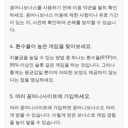
꽁머니보너스를 사용하기 전에 이용 약관을 필히 확인
하세요. 꽁머니보너스 이용에 제한 사항이나 유효 기간
이 있는 지, 사전에 확인하여 손해를 방지할 수 있습니
다.
4. 환수율이 높은 게임을 찾아보세요.
지불금을 높일 수 있는 방법 중 하나는 환수율(RTP)이
95% 이상인 슬롯 같은 게임을 하는 것입니다. 그러나
통계는 평균값일 뿐이며 어떠한 보장도 제공하지 않는
다는 점을 명심하세요.
5. 여러 꽁머니사이트에 가입하세요.
여러 꽁머니사이트에 가입하면 꽁머니보너스도 여러
개 받을 수 있습니다. 이렇게 얻은 보너스로 게임 경험
을 높이 쌓을 수 있습니다.