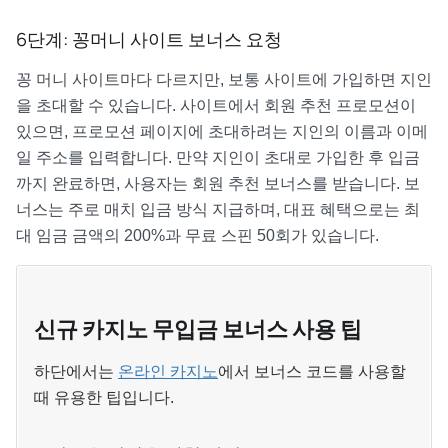
6단계: 꽁머니 사이트 보너스 요청
꽁 머니 사이트마다 다르지만, 보통 사이트에 가입하면 지인
을 초대할 수 있습니다. 사이트에서 회원 추천 프로모션이
있으면, 프로모션 페이지에 초대하려는 지인의 이름과 이메
일 주소를 입력합니다. 만약 지인이 초대로 가입한 후 입금
까지 완료하면, 사용자는 회원 추천 보너스를 받습니다. 보
너스는 주로 매치 입금 방식 지급하며, 대표 혜택으로는 최
대 임금 금액의 200%과 무료 스핀 50회가 있습니다.
신규 카지노 무입금 보너스
사용 팁
하단에서는
온라인 카지노
에서 보너스 코드를 사용할
때 유용한 팁입니다.