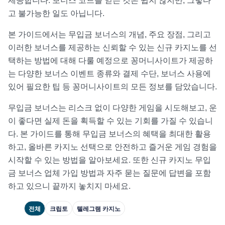
제공합니다.
보너스 코드를 얻는 것은 쉽지 않지만, 그렇다
고 불가능한 일도 아닙니다.
본 가이드에서는 무입금 보너스의 개념, 주요 장점, 그리고
이러한 보너스를 제공하는 신뢰할 수 있는 신규 카지노를 선
택하는 방법에 대해 다룰 예정으로 꽁머니사이트가 제공하
는 다양한 보너스 이벤트 종류와 결제 수단, 보너스 사용에
있어 필요한 팁 등 꽁머니사이트의 모든 정보를 담았습니다.
무입금 보너스는 리스크 없이 다양한 게임을 시도해보고, 운
이 좋다면 실제 돈을 획득할 수 있는 기회를 가질 수 있습니
다. 본 가이드를 통해 무입금 보너스의 혜택을 최대한 활용
하고, 올바른 카지노 선택으로 안전하고 즐거운 게임 경험을
시작할 수 있는 방법을 알아보세요. 또한
신규 카지노 무입
금 보너스
업체 가입 방법과 자주 묻는 질문에 답변을 포함
하고 있으니 끝까지 놓치지 마세요.
전체
크립토
텔레그램 카지노