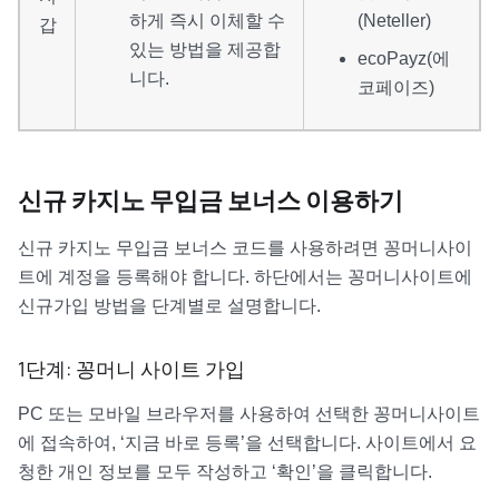
하게 즉시 이체할 수
(Neteller)
갑
있는 방법을 제공합
ecoPayz(에
니다.
코페이즈)
신규 카지노 무입금 보너스 이용하기
신규 카지노 무입금 보너스
코드를 사용하려면 꽁머니사이
트에 계정을 등록해야 합니다. 하단에서는 꽁머니사이트에
신규가입 방법을 단계별로 설명합니다.
1단계: 꽁머니 사이트 가입
PC 또는 모바일 브라우저를 사용하여 선택한 꽁머니사이트
에 접속하여, ‘지금 바로 등록’을 선택합니다. 사이트에서 요
청한 개인 정보를 모두 작성하고 ‘확인’을 클릭합니다.