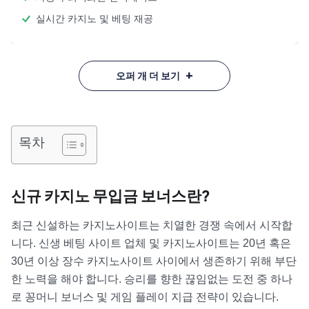
실시간 카지노 및 베팅 재공
+
오퍼
개 더 보기
목차
신규 카지노 무입금 보너스
란?
최근 신설하는 카지노사이트는 치열한 경쟁 속에서 시작합
니다. 신생 베팅 사이트 업체 및 카지노사이트는 20년 혹은
30년 이상 장수 카지노사이트 사이에서 생존하기 위해 부단
한 노력을 해야 합니다. 승리를 향한 끊임없는 도전 중 하나
로 꽁머니 보너스 및 게임 플레이 지급 전략이 있습니다.