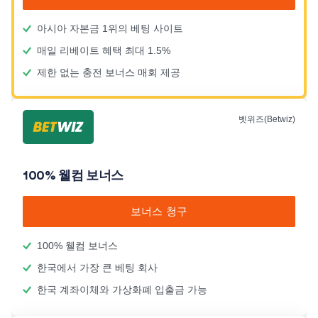
아시아 자본금 1위의 베팅 사이트
매일 리베이트 혜택 최대 1.5%
제한 없는 충전 보너스 매회 제공
벳위즈(Betwiz)
100% 웰컴 보너스
보너스 청구
100% 웰컴 보너스
한국에서 가장 큰 베팅 회사
한국 계좌이체와 가상화폐 입출금 가능