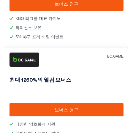
보너스 청구
KBO 리그를 대표 카지노
라이선스 보유
5% 야구 프리 배팅 이벤트
BC.GAME
최대 1260%의 웰컴 보너스
보너스 청구
다양한 암호화폐 지원