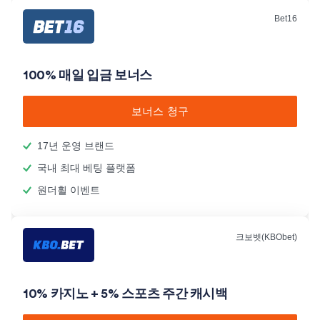
Bet16
100% 매일 입금 보너스
보너스 청구
17년 운영 브랜드
국내 최대 베팅 플랫폼
원더휠 이벤트
크보벳(KBObet)
10% 카지노 + 5% 스포츠 주간 캐시백