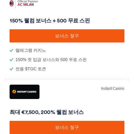
Official Partner
AC MILAN
150% 웰컴 보너스 + 500 무료 스핀
보너스 청구
텔레그램 카지노
150% 첫 입금 보너스와 500 무료 스핀
전용 $TGC 토큰
Instant Casino
최대 €7,500, 200% 웰컴 보너스
보너스 청구