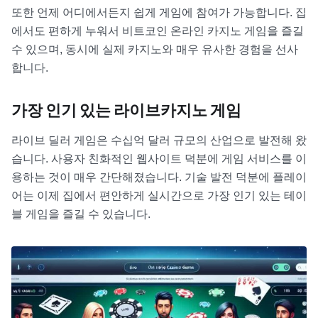
또한 언제 어디에서든지 쉽게 게임에 참여가 가능합니다. 집
에서도 편하게 누워서 비트코인 온라인 카지노 게임을 즐길
수 있으며, 동시에 실제 카지노와 매우 유사한 경험을 선사
합니다.
가장 인기 있는 라이브카지노 게임
라이브 딜러 게임은 수십억 달러 규모의 산업으로 발전해 왔
습니다. 사용자 친화적인 웹사이트 덕분에 게임 서비스를 이
용하는 것이 매우 간단해졌습니다. 기술 발전 덕분에 플레이
어는 이제 집에서 편안하게 실시간으로 가장 인기 있는 테이
블 게임을 즐길 수 있습니다.