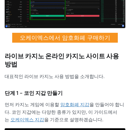
오케이엑스에서 암호화폐 구매하기
라이브 카지노 온라인 카지노 사이트 사용
방법
대표적인 라이브 카지노 사용 방법을 소개합니다.
단계 1 – 코인 지갑 만들기
먼저 카지노 게임에 이용할
암호화폐 지갑
을 만들어야 합니
다. 코인 지갑에는 다양한 종류가 있지만, 이 가이드에서
는
오케이엑스 지갑
을 기준으로 설명하겠습니다.