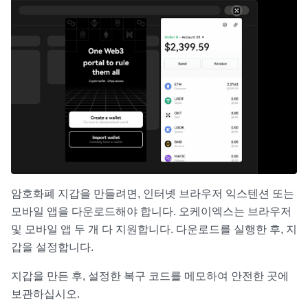
암호화폐 지갑을 만들려면, 인터넷 브라우저 익스텐션 또는
모바일 앱을 다운로드해야 합니다. 오케이엑스는 브라우저
및 모바일 앱 두 개 다 지원합니다. 다운로드를 실행한 후, 지
갑을 설정합니다.
지갑을 만든 후, 설정한 복구 코드를 메모하여 안전한 곳에
보관하십시오.