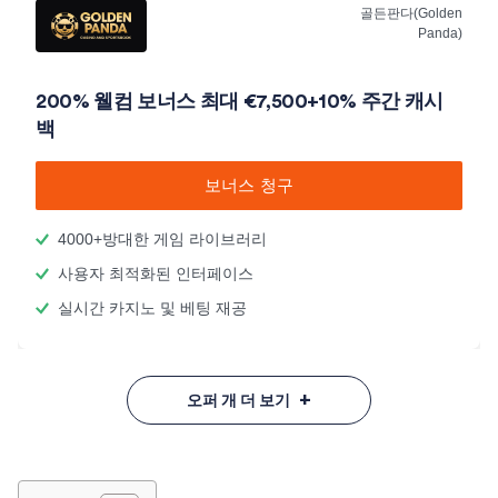
골든판다(Golden
Panda)
200% 웰컴 보너스 최대 €7,500+10% 주간 캐시
백
보너스 청구
4000+방대한 게임 라이브러리
사용자 최적화된 인터페이스
실시간 카지노 및 베팅 재공
+
오퍼
개 더 보기