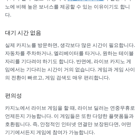
노에 비해 높은 보너스를 제공할 수 있는 이유이기도 합니
다.
대기 시간 없음
실제 카지노를 방문하면, 생각보다 많은 시간이 필요합니다.
자동차를 주차하거나, 엘리베이터를 타거나, 원하는 테이블
자리를 기다려야 하기도 합니다. 반면에, 라이브 카지노 게
임에서는 기다리는 시간이 거의 없습니다. 게임과 게임 사이
의 전환이 빠르고, 게임 검색도 매우 편리합니다.
편의성
카지노
에서 라이브 게임을 할 때, 라이브 딜러는 연중무휴로
언제든지 가능합니다. 이 게임들은 또한 다양한 플랫폼들과
호환됩니다. 즉, 안정적인 인터넷 연결만 보장된다면, 어떤
기기에서든지 게임에 참여가 가능합니다.