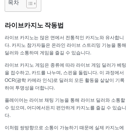
목차
라이브카지노 작동법
라이브 카지노는 많은 면에서 전통적인 카지노와 유사합니
다. 카지노 참가자들은 온라인
라이브 스트리밍 기능을
통해
딜러와 소통하며 게임을 즐길 수 있습니다.
라이브 카지노 게임은 종류에 따라 라이브 게임 딜러가 베팅
을 접수하고, 카드를 나누며, 스핀을 돌립니다. 이 과정에서
OCR(광학 카메라 인식)로 딜러의 모든 활동을 샅샅이 기록
하여 투명성을 더합니다.
플레이어는 라이브 채팅 기능을 통해 라이브 딜러와 소통할
수 있으며, 어디에서든지 편안하게 카지노를 즐길 수 있습니
다.
이처럼 쌍방향으로 소통이 가능하기 때문에 실제 카지노에