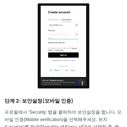
단계 2: 보안설정(모바일 인증)
프로필에서 ‘Security’ 탭을 클릭하여 보안설정을 합니다. 모
바일 인증(Mobile verification)을 선택해주세요. 위치
(Location)를 한국(Republic of Korea +82)로 선택한 후, 핸