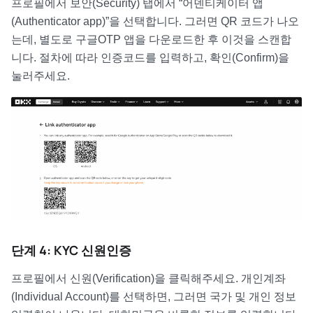
프로필에서 보안(Security) 탭에서 “어덴티케이터 앱
(Authenticator app)”을 선택합니다. 그러면 QR 코드가 나오
는데, 별도로 구글OTP 앱을 다운로드한 후 이것을 스캔합
니다. 절차에 따라 인증코드를 입력하고, 확인(Confirm)을
눌러주세요.
단계 4: KYC 신원인증
프로필에서 신원(Verification)을 클릭해주세요. 개인계좌
(Individual Account)를 선택하면, 그러면 국가 및 개인 정보