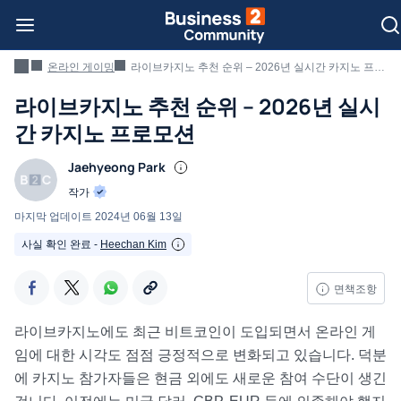
온라인 게이밍
라이브카지노 추천 순위 – 2026년 실시간 카지노 프로모션
라이브카지노 추천 순위 – 2026년 실시
간 카지노 프로모션
Jaehyeong Park
작가
마지막 업데이트
2024년 06월 13일
사실 확인 완료 -
Heechan Kim
면책조항
라이브카지노에도 최근 비트코인이 도입되면서 온라인
게
임에 대한 시각도 점점 긍정적으로 변화되고 있습니다.
덕분
에 카지노 참가자들은 현금 외에도 새로운 참여 수단이 생긴