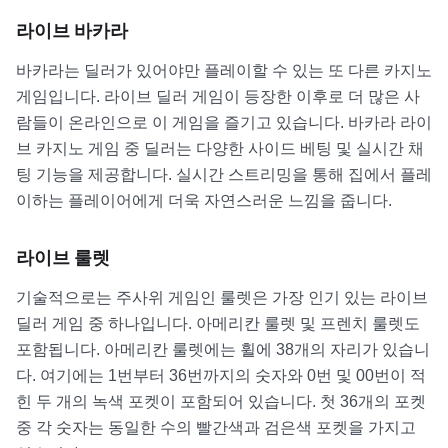
라이브 바카라
바카라는 딜러가 있어야만 플레이할 수 있는 또 다른 카지노
게임입니다. 라이브 딜러 게임이 등장한 이후로 더 많은 사
람들이 온라인으로 이 게임을 즐기고 있습니다.
바카라 라이
브 카지노 게임 중
딜러는 다양한 사이드 베팅 및 실시간 채
팅 기능을 제공합니다. 실시간 스트리밍을 통해 집에서 플레
이하는 플레이어에게 더욱 자연스러운 느낌을 줍니다.
라이브 룰렛
기술적으로는 주사위 게임인 룰렛은 가장 인기 있는 라이브
딜러 게임 중 하나입니다. 아메리칸 룰렛 및 프렌치 룰렛도
포함됩니다. 아메리칸 룰렛에는 휠에 38개의 자리가 있습니
다. 여기에는 1번부터 36번까지의 숫자와 0번 및 00번이 적
힌 두 개의 녹색 포켓이 포함되어 있습니다. 첫 36개의 포켓
중 각 숫자는 동일한 수의 빨간색과 검은색 포켓을 가지고