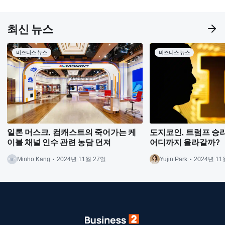
최신 뉴스
비즈니스 뉴스
비즈니스 뉴스
일론 머스크, 컴캐스트의 죽어가는 케
도지코인, 트럼프 승리 
이블 채널 인수 관련 농담 던져
어디까지 올라갈까?
Minho Kang
2024년 11월 27일
Yujin Park
2024년 11