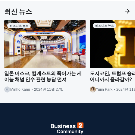
최신 뉴스
비즈니스 뉴스
비즈니스 뉴스
일론 머스크, 컴캐스트의 죽어가는 케
도지코인, 트럼프 승리 
이블 채널 인수 관련 농담 던져
어디까지 올라갈까?
Minho Kang
2024년 11월 27일
Yujin Park
2024년 11