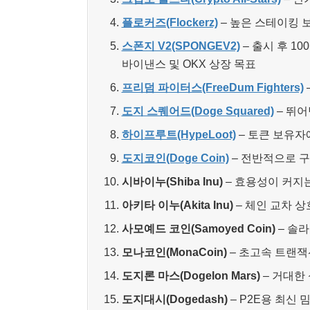
플로커즈(Flockerz)
– 높은 스테이킹 
스폰지 V2(SPONGEV2)
– 출시 후 1
바이낸스 및 OKX 상장 목표
프리덤 파이터스(FreeDum Fighters)
도지 스퀘어드(Doge Squared)
– 뛰
하이프루트(HypeLoot)
– 토큰 보유자
도지코인(Doge Coin)
– 전반적으로 
시바이누(Shiba Inu)
– 효용성이 커지
아키타 이누(Akita Inu)
– 체인 교차 
사모예드 코인(Samoyed Coin)
– 솔라
모나코인(MonaCoin)
– 초고속 트랜잭
도지론 마스(Dogelon Mars)
– 거대한
도지대시(Dogedash)
– P2E용 최신 