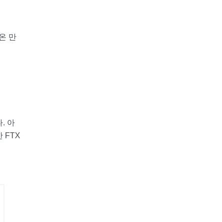
온 만
. 아
 FTX