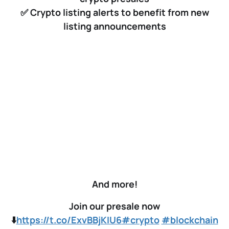
✅ Crypto listing alerts to benefit from new
listing announcements
And more!
Join our presale now
⬇️
https://t.co/ExvBBjKIU6
#crypto
#blockchain