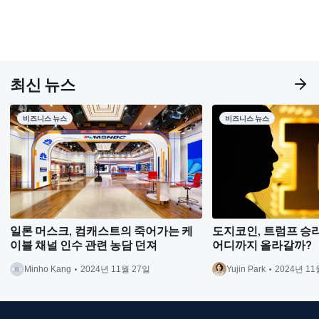
최신 뉴스
비즈니스 뉴스
비즈니스 뉴스
일론 머스크, 컴캐스트의 죽어가는 케
도지코인, 트럼프 승리 
이블 채널 인수 관련 농담 던져
어디까지 올라갈까?
Minho Kang
2024년 11월 27일
Yujin Park
2024년 11