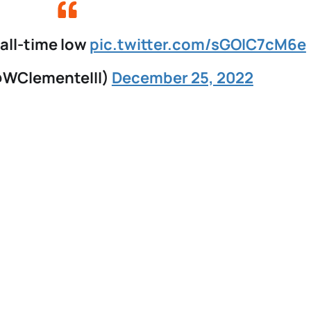
n all-time low
pic.twitter.com/sGOIC7cM6e
@WClementeIII)
December 25, 2022