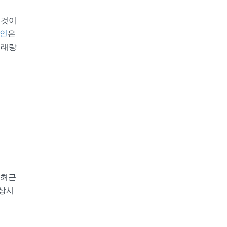
 것이
인
은
거래량
 최근
평상시