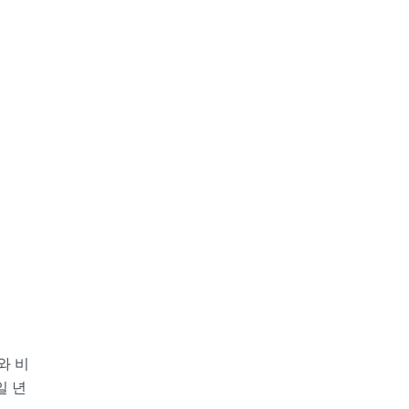
와 비
일 년