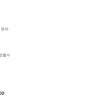
 온라
이킹할수
to