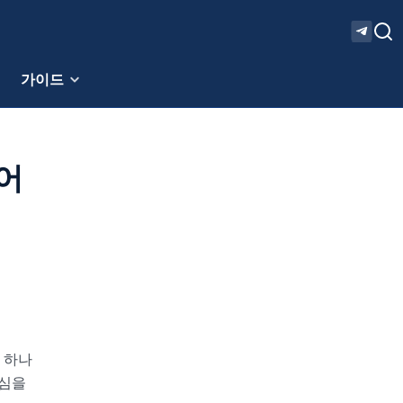
가이드
믿어
 하나
관심을