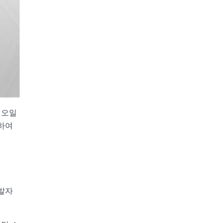
 오일
하여
발자