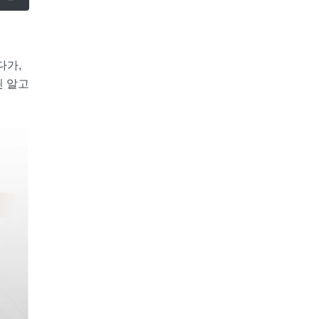
다가,
된 알고