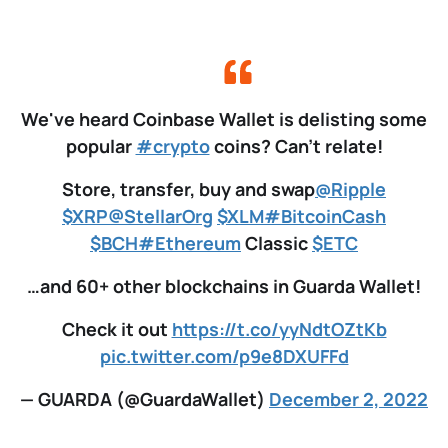
We've heard Coinbase Wallet is delisting some
popular
#crypto
coins? Can't relate!
Store, transfer, buy and swap
@Ripple
$XRP
@StellarOrg
$XLM
#BitcoinCash
$BCH
#Ethereum
Classic
$ETC
…and 60+ other blockchains in Guarda Wallet!
Check it out
https://t.co/yyNdtOZtKb
pic.twitter.com/p9e8DXUFFd
— GUARDA (@GuardaWallet)
December 2, 2022