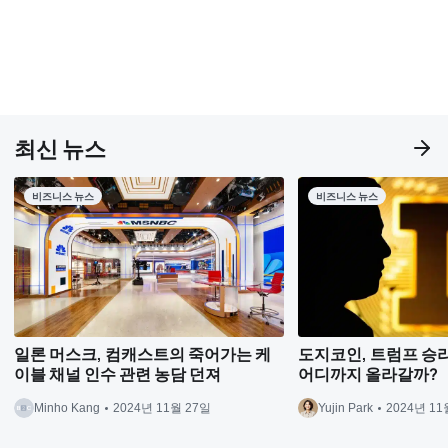
최신 뉴스
비즈니스 뉴스
비즈니스 뉴스
일론 머스크, 컴캐스트의 죽어가는 케
도지코인, 트럼프 승리 
이블 채널 인수 관련 농담 던져
어디까지 올라갈까?
Minho Kang
2024년 11월 27일
Yujin Park
2024년 11