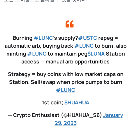
Burning
#LUNC
's supply?
#USTC
repeg =
automatic arb, buying back
#LUNC
to burn; also
minting
#LUNC
to maintain peg
$LUNA
Station
access = manual arb opportunities
Strategy = buy coins with low market caps on
Station. Sell/swap when price pumps to burn
#LUNC
1st coin;
$HUAHUA
— Crypto Enthusiast (@HUAHUA_S6)
January
29, 2023