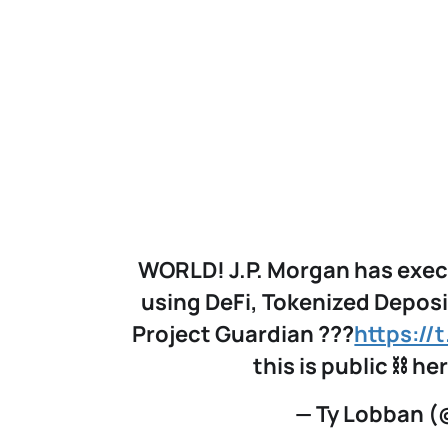
WORLD! J.P. Morgan has execu
using DeFi, Tokenized Deposit
Project Guardian ???
https://
this is public ⛓ h
— Ty Lobban 