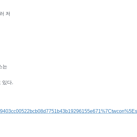
러 저
스는
 있다.
403cc00522bcb08d7751b43b19296155e671%7Ctwcon%5Es1_