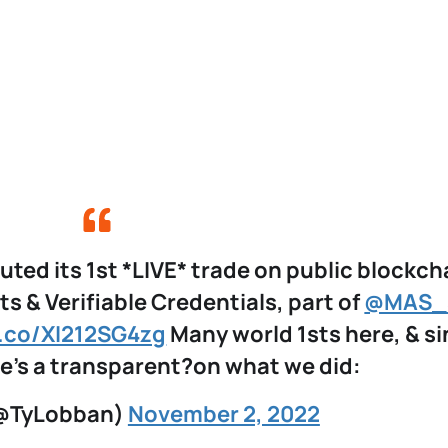
ted its 1st *LIVE* trade on public blockch
s & Verifiable Credentials, part of
@MAS_
t.co/XI212SG4zg
Many world 1sts here, & s
ere’s a transparent?on what we did:
(@TyLobban)
November 2, 2022