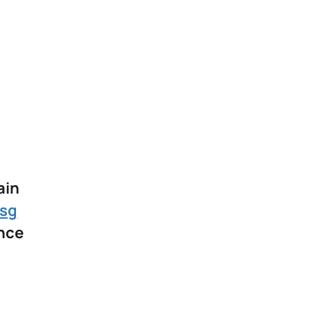
ain
sg
ince