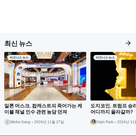
최신 뉴스
비즈니스 뉴스
비즈니스 뉴스
일론 머스크, 컴캐스트의 죽어가는 케
도지코인, 트럼프 승리 
이블 채널 인수 관련 농담 던져
어디까지 올라갈까?
Minho Kang
2024년 11월 27일
Yujin Park
2024년 11