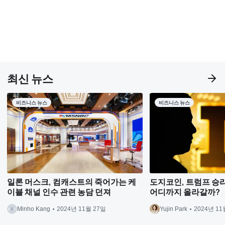
최신 뉴스
비즈니스 뉴스
비즈니스 뉴스
일론 머스크, 컴캐스트의 죽어가는 케
도지코인, 트럼프 승리 
이블 채널 인수 관련 농담 던져
어디까지 올라갈까?
Minho Kang
2024년 11월 27일
Yujin Park
2024년 11