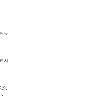
폼 유
표 시
 있었
.