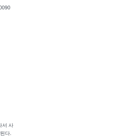
090
라서 사
된다.