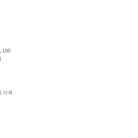
100
일
시 가격