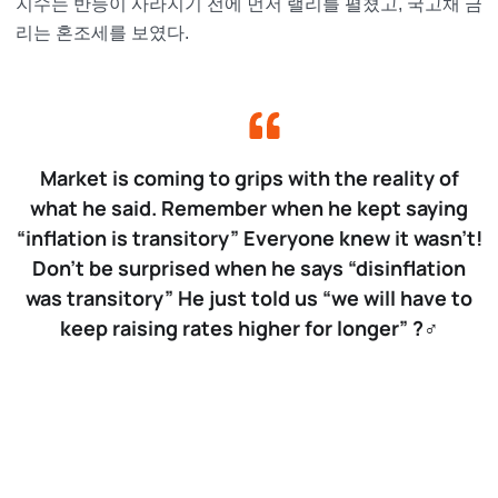
지수는 반등이 사라지기 전에 먼저 랠리를 펼쳤고, 국고채 금
리는 혼조세를 보였다.
Market is coming to grips with the reality of
what he said. Remember when he kept saying
“inflation is transitory” Everyone knew it wasn’t!
Don’t be surprised when he says “disinflation
was transitory” He just told us “we will have to
keep raising rates higher for longer” ?‍♂️