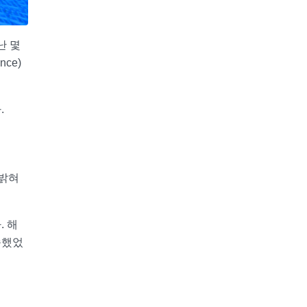
난 몇
nce)
.
 밝혀
 해
속했었