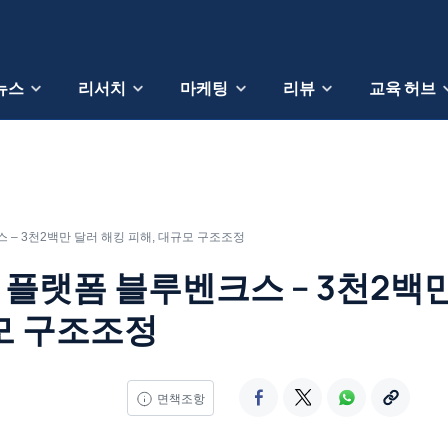
뉴스
리서치
마케팅
리뷰
교육 허브
– 3천2백만 달러 해킹 피해, 대규모 구조조정
 플랫폼 블루벤크스 – 3천2백
모 구조조정
면책조항