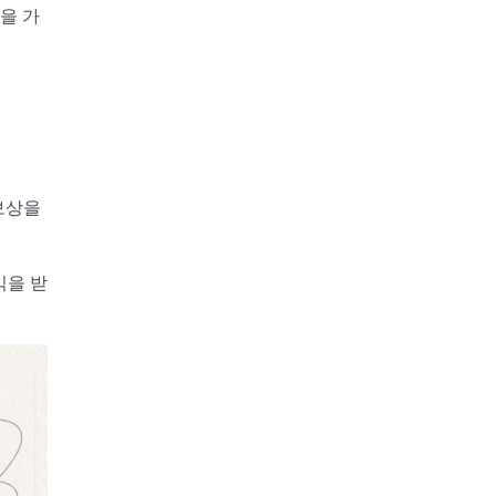
을 가
보상을
익을 받