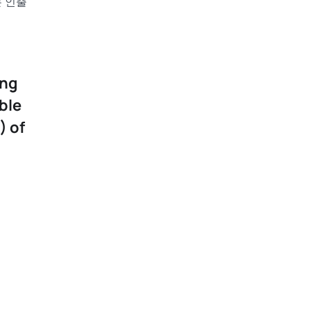
는 인출
ing
ble
) of