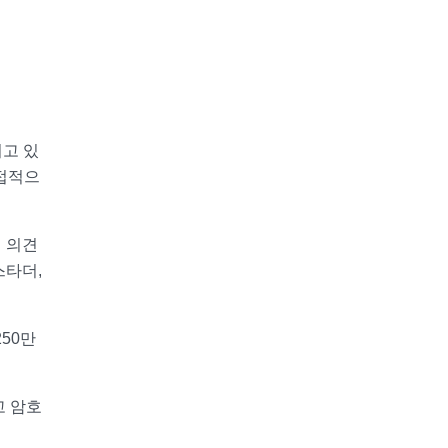
고 있
간접적으
 의견
스타더,
250만
고 암호