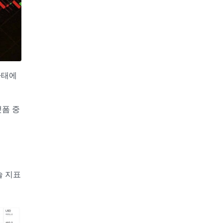
사태에
랫폼 중
술 지표