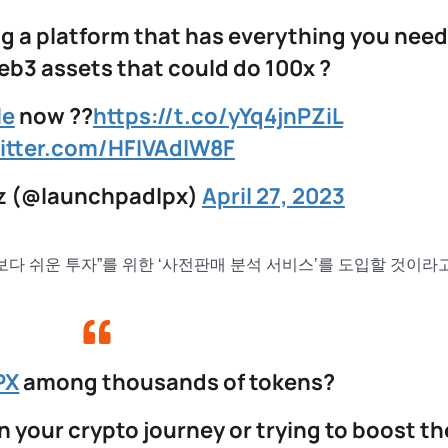
g a platform that has everything you need
eb3 assets that could do 100x ?
le
now ??
https://t.co/yYq4jnPZiL
witter.com/HFIVAdlW8F
z (@launchpadlpx)
April 27, 2023
보다 쉬운 투자”를 위한 ‘사전판매 분석 서비스’를 도입할 것이라
PX
among thousands of tokens?
 your crypto journey or trying to boost th