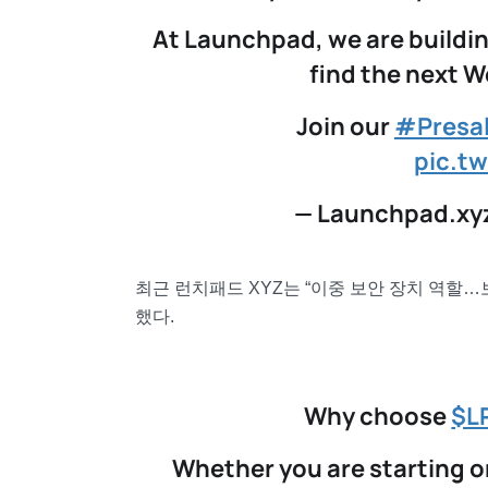
At Launchpad, we are buildin
find the next W
Join our
#Presa
pic.t
— Launchpad.xy
최근 런치패드 XYZ는 “이중 보안 장치 역할…
했다.
Why choose
$L
Whether you are starting on