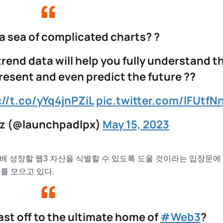
n a sea of complicated charts? ?
trend data will help you fully understand t
resent and even predict the future ??
://t.co/yYq4jnPZiL
pic.twitter.com/lFUtfN
z (@launchpadlpx)
May 15, 2023
0배 성장할 웹3 자산을 식별할 수 있도록 도울 것이라는 입장문에
를 모으고 있다.
last off to the ultimate home of
#Web3
?