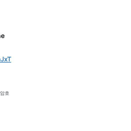
he
nJxT
 암호